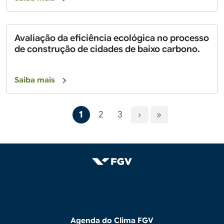
Avaliação da eficiência ecológica no processo
de construção de cidades de baixo carbono.
Saiba mais
Paginação
Página atual
Page
Page
Próxima página
Última página
1
2
3
›
»
Agenda do Clima FGV